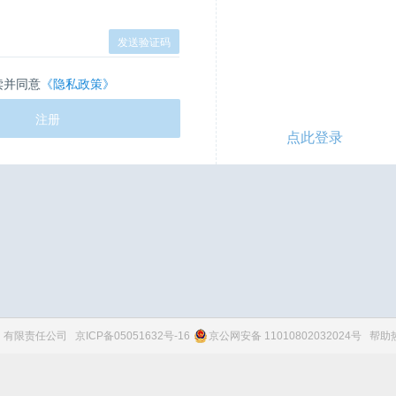
发送验证码
读并同意
《隐私政策》
注册
点此登录
京）有限责任公司
京ICP备05051632号-16
京公网安备 11010802032024号
帮助热线