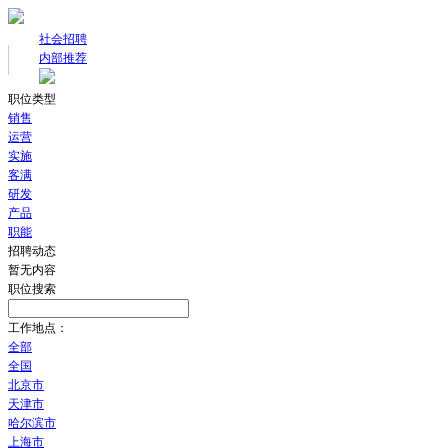
社会招聘
内部推荐
职位类型
销售
运营
实施
客满
研发
产品
职能
招聘动态
暂无内容
职位搜索
工作地点：
全部
全国
北京市
天津市
哈尔滨市
上海市