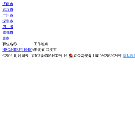
济南市
武汉市
广州市
深圳市
四川省
成都市
更多
职位名称
工作地点
HRG/HRBP(J10400)
湖北省-武汉市,...
©2026 时时同云
京ICP备05051632号-16
京公网安备 11010802032024号
隐私政